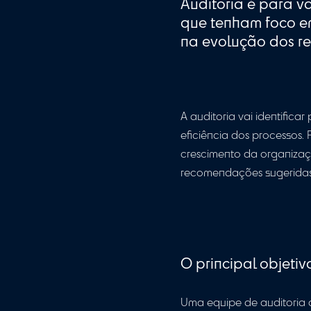
A acessibilidad
suporte de audit
resumo, uma equi
personalizadas 
auditor.
Auditoria é 
que tenham 
na evolução