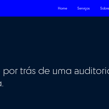
Home
edo por trás de uma 
ncia.