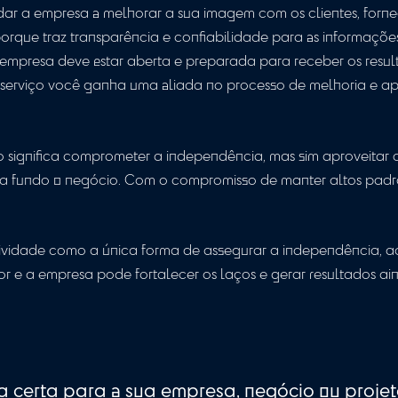
dentificar pontos fortes e fracos, sugerir melhorias 
rocessos. Por isso, é necessário que a empresa esteja
organização e trabalhe de forma conjunta com os au
ugeridas com foco no progresso.
objetivo da auditoria é a melhoria cont
uditoria que se torna parte integrante da empresa c
ode ajudar a empresa a melhorar a sua imagem com o
ios, isso porque traz transparência e confiabilidade 