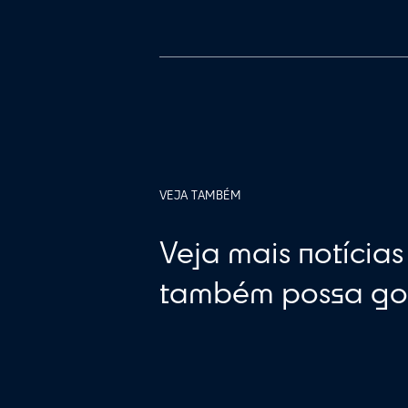
A Neue é a a
Vamos unir a exp
melhoria contínu
Valorizamos a p
acessíveis e com
nossos trabalho
total acessibili
Além disso, em 
atender a todas 
Independente do
simplificada e p