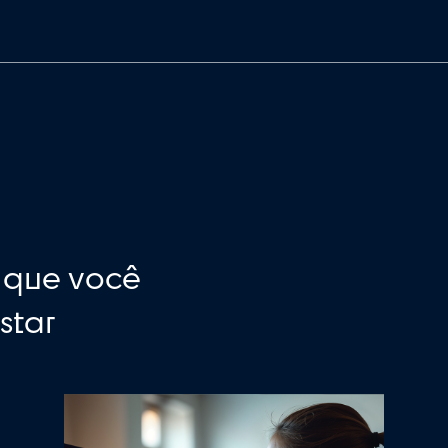
uditoria certa para a sua empresa, neg
ertise e o conhecimento do cliente para oferecer s
a e a excelência.
arceria de longo prazo com os nossos clientes, forn
prometidos com a excelência. Ao trabalhar com a Ne
s são acompanhados por um sócio que pode ser con
dade aos sócios e uma comunicação clara e transpare
caso de troca de equipe você não sofrerá impactos, 
as necessidades de nossos clientes. Juntos, podemos
 tamanho ou da complexidade do seu negócio, pode
arceira. Vem ser Neue!