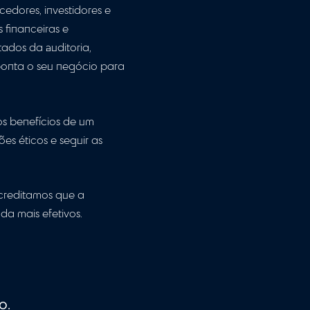
e fornecer recomendações para garantir a
 ciente da importância da auditoria para o
ditores para implementar as
ínua dos processos.
onsegue realizar uma auditoria bem
s clientes, fornecedores, investidores e
para as informações financeiras e