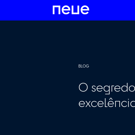
BLOG
O segr
excelê