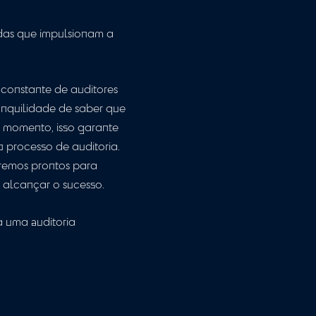
a receber os resultados da auditoria,
o de melhoria e aponta o seu negócio para
as sim aproveitar os benefícios de um
anter altos padrões éticos e seguir as
a independência, acreditamos que a
rar resultados ainda mais efetivos.