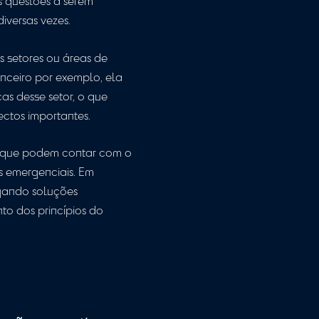
o auditor durante os trabalhos requer evitar
a forma de garantir isso. No entanto,
 e, assim, propor soluções mais eficazes.
te que haja uma comunicação clara e
a conhecer melhor a empresa ou organização
ta dos riscos e das questões a serem
comunicação por diversas vezes.
zar em determinados setores ou áreas de
esas do setor financeiro por exemplo, ela
entações específicas desse setor, o que
eiras e outros aspectos importantes.