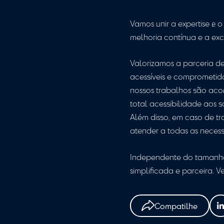
operacionais. Pa
porque ao contr
o sucesso.
Ter um auditor r
profissional que
diretrizes regulat
Em vez de encar
proximidade entr