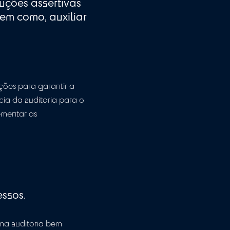
 os clientes saibam que podem contar com o
idades em situações emergenciais. Em
de auditoria, entregando soluções
sem comprometimento dos princípios do
sim propor soluções assertivas
nformações, bem como, auxiliar