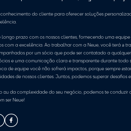
ra isso, a empresa deve estar aberta e preparada par
atar esse serviço você ganha uma aliada no process
egular não significa comprometer a independência, m
 conhece a fundo o negócio. Com o compromisso de m
órias.
ar a rotatividade como a única forma de assegurar 
e o auditor e a empresa pode fortalecer os laços e ge