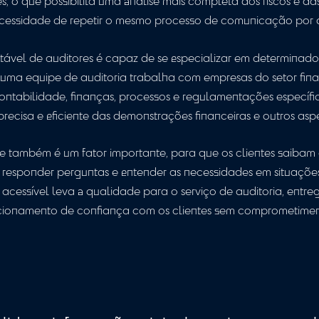
 regulador do auditor orienta que a independência d
culos com o cliente, e a rotatividade é vista como um
um auditor regular pode conhecer melhor o ambiente
esa contrata uma equipe de auditoria, é importan
s mesmos profissionais, assim os auditores passam 
operações, o que possibilita uma análise mais comple
uindo a necessidade de repetir o mesmo processo de 
equipe estável de auditores é capaz de se especiali
mplo, se uma equipe de auditoria trabalha com empr
izar em contabilidade, finanças, processos e regulam
ise mais precisa e eficiente das demonstrações financ