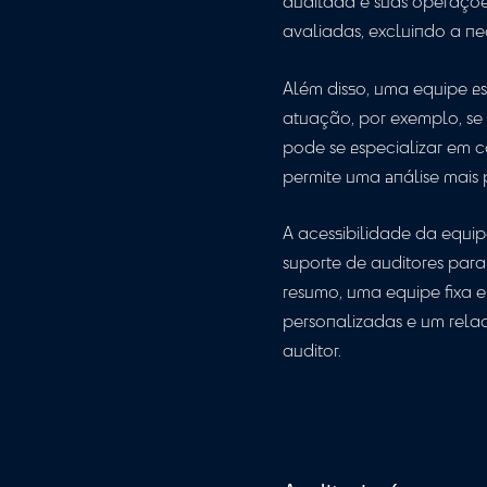
Em tese, o órgão
a criação de vín
acreditamos que 
Quando uma empr
frequente com o
auditada e suas 
avaliadas, excl
Além disso, uma 
atuação, por exe
pode se especial
permite uma anál